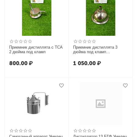
Приемник дистиллята с ТСА
Приемник дистиллята 3
2 дюйма под кламп
дюйма под кламп
"АЛКОВАР"
800.00
₽
1 050.00
₽
Самогонный аппарат Умелец
Дистиллятор 13 БТФ Умелец