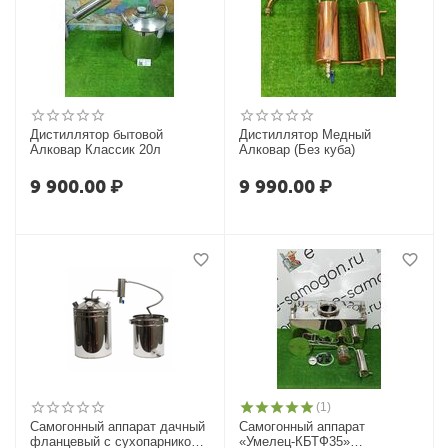
Дистиллятор бытовой
Дистиллятор Медный
Алковар Классик 20л
Алковар (Без куба)
9 900.00
₽
9 990.00
₽
(1)
Самогонный аппарат дачный
Самогонный аппарат
фланцевый с сухопарником
«Умелец-КБТФ35»