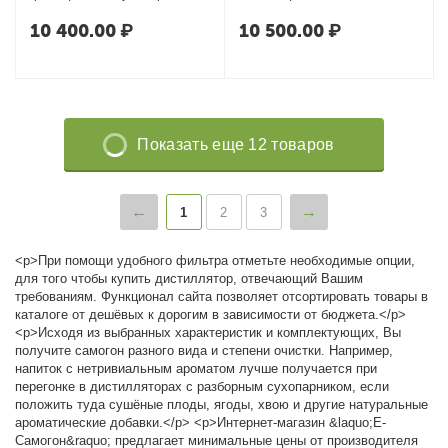
Умелец-ДТФ
Двухкомфорочный
10 400.00
₽
10 500.00
₽
Показать еще 12 товаров
1
2
3
<p>При помощи удобного фильтра отметьте необходимые опции,
для того чтобы купить дистиллятор, отвечающий Вашим
требованиям. Функционал сайта позволяет отсортировать товары в
каталоге от дешёвых к дорогим в зависимости от бюджета.</p>
<p>Исходя из выбранных характеристик и комплектующих, Вы
получите самогон разного вида и степени очистки. Например,
напиток с нетривиальным ароматом лучше получается при
перегонке в дистилляторах с разборным сухопарником, если
положить туда сушёные плоды, ягоды, хвою и другие натуральные
ароматические добавки.</p> <p>Интернет-магазин &laquo;Е-
Самогон&raquo; предлагает минимальные цены от производителя