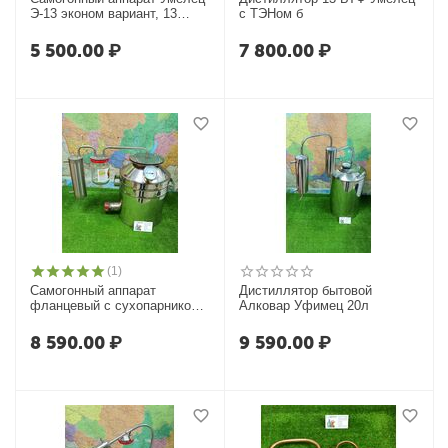
Э-13 эконом вариант, 13
с ТЭНом б
литров
5 500.00
₽
7 800.00
₽
(1)
Самогонный аппарат
Дистиллятор бытовой
фланцевый c сухопарником,
Алковар Уфимец 20л
Умелец-БТФ с ТЭНом
8 590.00
₽
9 590.00
₽