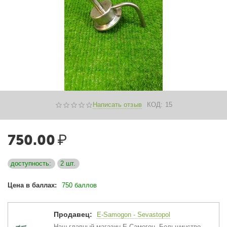
Написать отзыв
КОД:
15
750.00
₽
доступность:
2 шт.
Цена в баллах:
750 баллов
Продавец:
E-Samogon - Sevastopol
Наш главный магазин Е-Самогон. Большинство