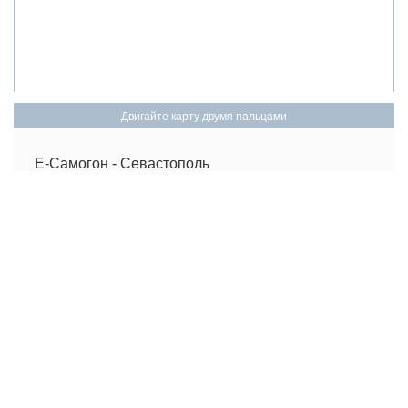
Вернуться к началу
Двигайте карту двумя пальцами
Е-Самогон - Севастополь
Проспект Генерала Острякова 155/1
С 10:00 до 18:00 Без выходных
+7(978)74-65-966
Моя учетная запись
Клиентам