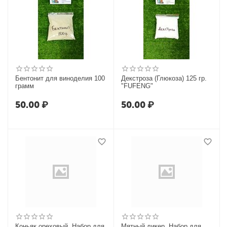
Бентонит для виноделия 100
Декстроза (Глюкоза) 125 гр.
грамм
"FUFENG"
50.00
₽
50.00
₽
Коньяк ореховый. Набор для
Мятный ликер. Набор для