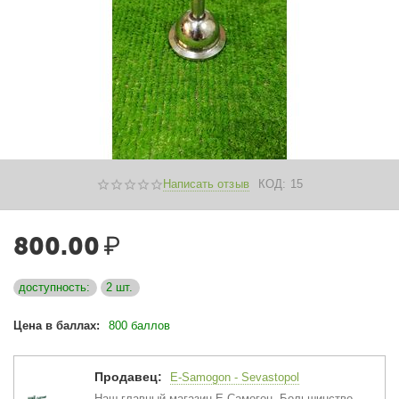
Написать отзыв
КОД:
15
800.00
₽
доступность:
2 шт.
Цена в баллах:
800 баллов
Продавец:
E-Samogon - Sevastopol
Наш главный магазин Е-Самогон. Большинство