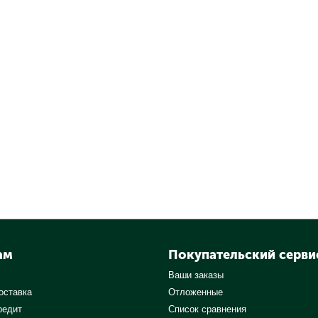
ам
Покупательский серви
Ваши заказы
оставка
Отложенные
редит
Список сравнения