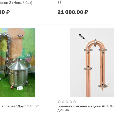
егон 2 (Новый бак)
38
00
₽
21 000.00
₽
аппарат "Друг" 37л. 2"
Бражная колонна медная АЛКОВА
дюйма