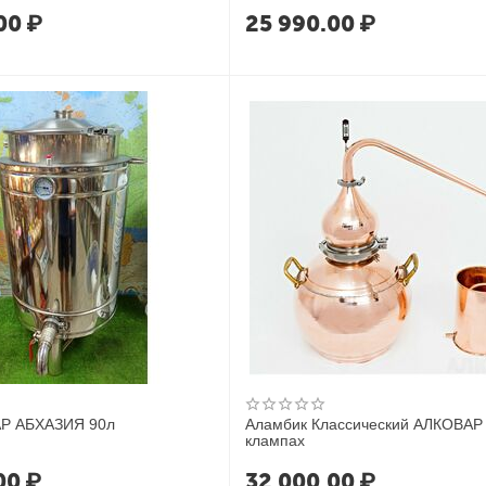
00
₽
25 990.00
₽
АР АБХАЗИЯ 90л
Аламбик Классический АЛКОВАР
клампах
00
₽
32 000.00
₽