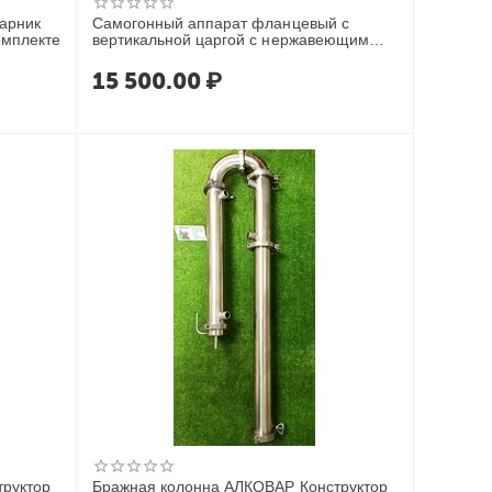
арник
Самогонный аппарат фланцевый с
 комплекте
вертикальной царгой с нержавеющим
сухопарником ЦФОр "Умелец"
15 500.00
₽
руктор
Бражная колонна АЛКОВАР Конструктор