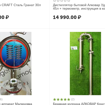
р CRAFT Сталь Гранат 30л
Дистиллятор бытовой Алковар Уд
45л + термометр, инструкция в
00
₽
14 990.00
₽
(6)
(2)
 аппарат Малиновка
Бражная колонна АЛКОВАР Конст