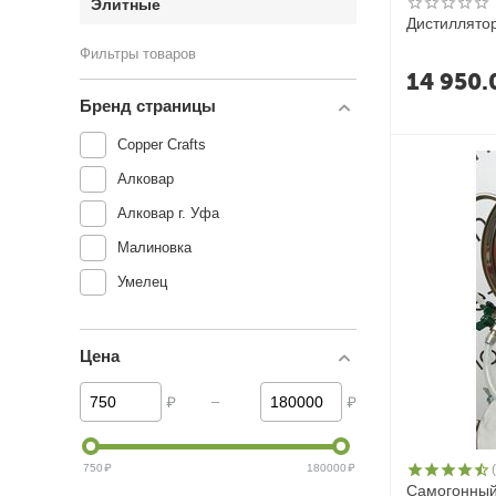
Элитные
Дистиллято
Фильтры товаров
14 950.
Бренд страницы
Copper Crafts
Алковар
Алковар г. Уфа
Малиновка
Умелец
Цена
–
₽
₽
750
₽
180000
₽
Самогонный