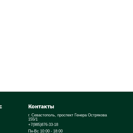
с
Контакты
г. Севастополь, проспект Генера Острякова
155/1
+7(985)876-33-18
Пн-Вс 10:00 - 18:00