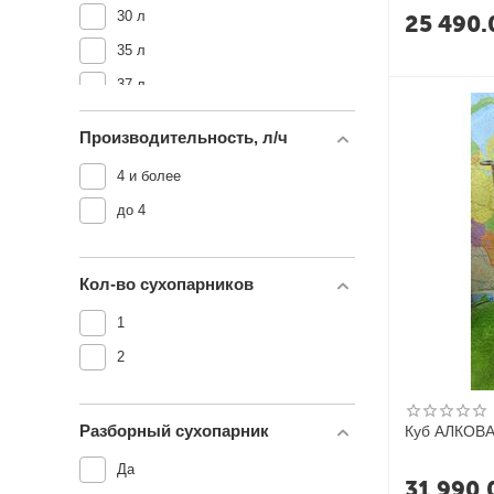
30 л
25 490.
35 л
37 л
50 л
Производительность, л/ч
71 л
4 и более
90 л
до 4
100 л
Кол-во сухопарников
1
2
Разборный сухопарник
Куб АЛКОВ
Да
31 990.