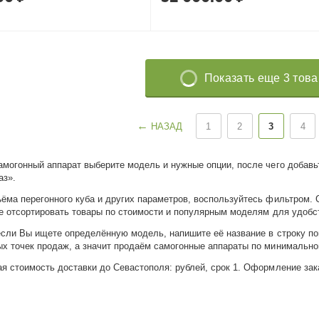
Показать еще 3 тов
НАЗАД
1
2
3
4
амогонный аппарат выберите модель и нужные опции, после чего добавьт
аз».
ёма перегонного куба и других параметров, воспользуйтесь фильтром.
же отсортировать товары по стоимости и популярным моделям для удобс
если Вы ищете определённую модель, напишите её название в строку пои
х точек продаж, а значит продаём самогонные аппараты по минимально
я стоимость доставки до Севастополя: рублей, срок 1. Оформление зака