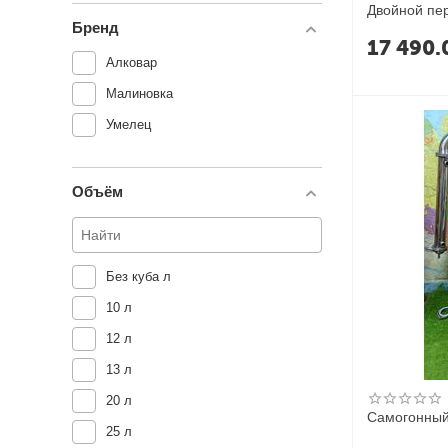
Двойной пер
Бренд
17 490.
Алковар
Малиновка
Умелец
Объём
Без куба л
10 л
12 л
13 л
20 л
Самогонный 
25 л