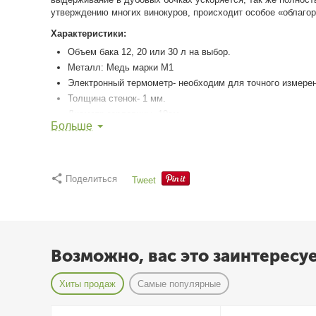
утверждению многих винокуров, происходит особое «облаго
Характеристики:
Объем бака 12, 20 или 30 л на выбор.
Металл: Медь марки М1
Электронный термометр- необходим для точного измере
Толщина стенок- 1 мм.
Диаметр горловины- 10см.
Больше
Диаметр змеевика 12 мм- змеевик из меди обладает хор
Царга с дефлегматором ---> при помощи дефлегматора в
конечном счете на улучшение вкусовых качеств самогона
Комплектация:
Поделиться
Tweet
Медный перегонный куб с горловиной 4 дюйма.
Медный переходник с 2 на 4 дюйма.
Медный дистиллятор 2" с дефлегматором.
Зажим Гофмана.
Возможно, вас это заинтересу
Электронный термометр встроенный над дефлегматором
Хомут и силиконовая прокладка на 4 дюйма.
Хиты продаж
Самые популярные
Хомут и силиконовая прокладка на 2 дюйма.
Сетка Панчекова Нержавейка