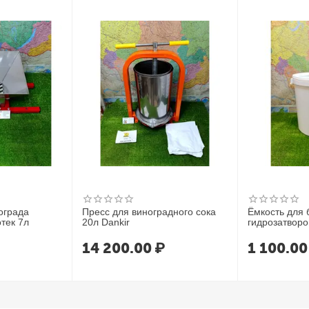
роматных дистиллятов.
ограда
Пресс для виноградного сока
Ёмкость для 
тек 7л
20л Dankir
гидрозатвор
14 200.00
₽
1 100.00