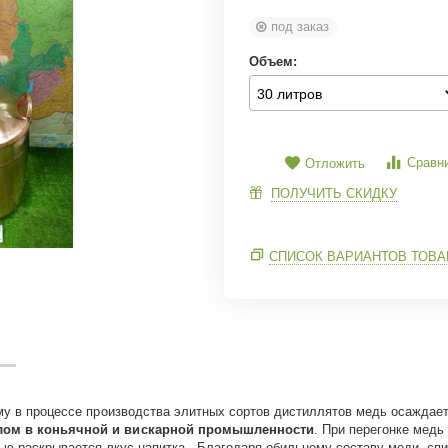
под заказ
Объем:
Сравн
Отложить
ПОЛУЧИТЬ СКИДКУ
СПИСОК ВАРИАНТОВ ТОВА
му в процессе производства элитных сортов дистиллятов медь осаждает 
лом в коньячной и вискарной промышленности
. При перегонке медь
тью раскрывается вкус напитка . Благодаря обильному составу меди, с