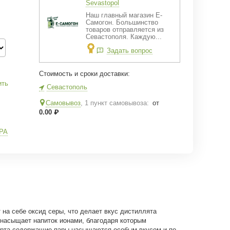
Sevastopol
Наш главный магазин Е-
Самогон. Большинство
товаров отправляется из
Севастополя. Каждую...
Задать вопрос
Стоимость и сроки доставки:
ить
Севастополь
Самовывоз
, 1 пункт самовывоза
:
от
0.00
₽
РА
на себе оксид серы, что делает вкус дистиллята
 насыщает напиток ионами, благодаря которым
пирта-содержащие пары насыщаются особым вкусом и по