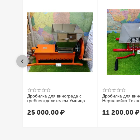
Самогонный аппарат из меди необходим для производства а
Дробилка для винограда с
Дробилка для вин
гребнеотделителем Умница
Нержавейка Техно
УИМ-600-НЛ
25 000.00
₽
11 200.00
₽