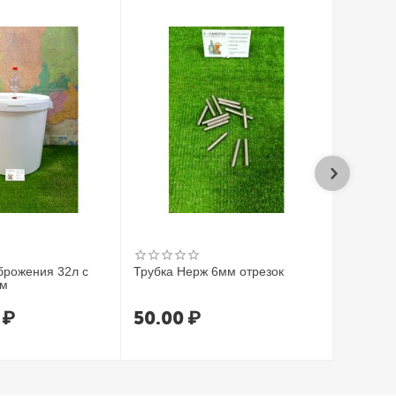
брожения 32л с
Трубка Нерж 6мм отрезок
Трубка 
ом
7*1.5 (1
₽
50.00
₽
80.0