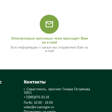
Электронные кассовые чеки приходят Вам
на e-mail
Всю информацию о заказе мы отправляем Вам на
e-mail
с
Контакты
г. Севастополь, проспект Генера Острякова
155/1
+7(985)876-33-18
Пн-Вс 10:00 - 18:00
order@e-samogon.ru
Посмотреть на карте