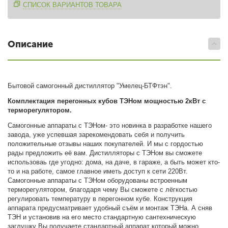
СПИСОК ВАРИАНТОВ ТОВАРА
Описание
Бытовой самогонный дистиллятор "Умелец-БТФтэн".
Комплектация перегонных кубов ТЭНом мощностью 2кВт с
терморегулятором.
Самогонные аппараты с ТЭНом- это новинка в разработке нашего
завода, уже успевшая зарекомендовать себя и получить
положительные отзывы наших покупателей. И мы с гордостью
рады предложить её вам. Дистилляторы с ТЭНом вы сможете
использоваь где угодно: дома, на даче, в гараже, а быть может кто-
то и на работе, самое главное иметь доступ к сети 220Вт.
Самогонные аппараты с ТЭНом оборудованы встроенным
терморегулятором, благодаря чему Вы сможете с лёгкостью
регулировать температуру в перегонном кубе. Конструкция
аппарата предусматривает удобный съём и монтаж ТЭНа. А сняв
ТЭН и установив на его место стандартную сантехническую
заглушку Вы получаете стандартный аппарат который можно