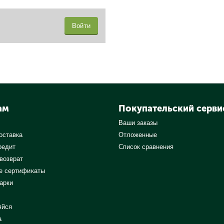
Войти
ам
Покупательский серви
Ваши заказы
оставка
Отложенные
редит
Список сравнения
 возврат
е сертификаты
арки
яйся
а