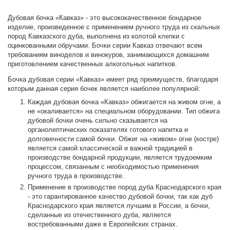
Дубовая бочка «Кавказ» - это высококачественное бондарное
изделие, произведенное с применением ручного труда из скальных
пород Кавказского дуба, выполнена из колотой клепки с
оцинкованными обручами. Бочки серии Кавказ отвечают всем
требованиям виноделов и винокуров, занимающихся домашним
приготовлением качественных алкогольных напитков.
Бочка дубовая серии «Кавказ» имеет ряд преимуществ, благодаря
которым данная серия бочек является наиболее популярной:
Каждая дубовая бочка «Кавказ» обжигается на живом огне, а
не «окаливается» на специальном оборудовании. Тип обжига
дубовой бочки очень сильно сказывается на
органолептических показателях готового напитка и
долговечности самой бочки. Обжиг на «живом» огне (костре)
является самой классической и важной традицией в
производстве бондарной продукции, является трудоемким
процессом, связанным с необходимостью применения
ручного труда в производстве.
Применение в производстве пород дуба Краснодарского края
- это гарантированное качество дубовой бочки, так как дуб
Краснодарского края является лучшим в России, а бочки,
сделанные из отечественного дуба, является
востребованными даже в Европейских странах.