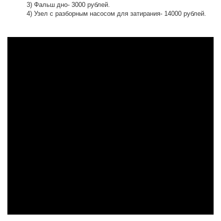
3) Фальш дно- 3000 рублей.
4) Узел с разборным насосом для затирания- 14000 рублей.