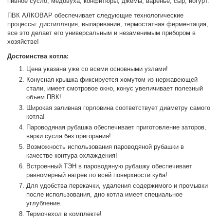
пивное сусло, медовуха, конфитюры, джемы, варенье, сыр, йогурт.
ПВК АЛКОВАР обеспечивает следующие технологические
процессы: дистилляция, выпаривание, термостатная ферментация,
все это делает его универсальным и незаменимым прибором в
хозяйстве!
Достоинства котла:
Цена указана уже со всеми основными узлами!
Конусная крышка фиксируется хомутом из нержавеющей
стали, имеет смотровое окно, конус увеличивает полезный
объем ПВК!
Широкая заливная горловина соответствует диаметру самого
котла!
Пароводяная рубашка обеспечивает приготовление заторов,
варки сусла без пригорания!
Возможность использования пароводяной рубашки в
качестве контура охлаждения!
Встроенный ТЭН в пароводяную рубашку обеспечивает
равномерный нагрев по всей поверхности куба!
Для удобства перекачки, удаления содержимого и промывки
после использования, дно котла имеет специальное
углубление.
Термочехол в комплекте!