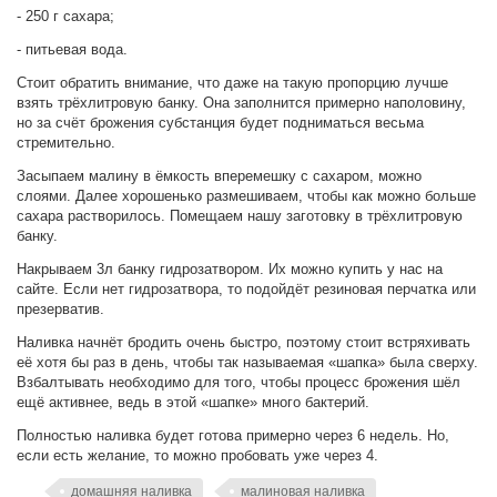
- 250 г сахара;
- питьевая вода.
Стоит обратить внимание, что даже на такую пропорцию лучше
взять трёхлитровую банку. Она заполнится примерно наполовину,
но за счёт брожения субстанция будет подниматься весьма
стремительно.
Засыпаем малину в ёмкость вперемешку с сахаром, можно
слоями. Далее хорошенько размешиваем, чтобы как можно больше
сахара растворилось. Помещаем нашу заготовку в трёхлитровую
банку.
Накрываем 3л банку гидрозатвором. Их можно купить у нас на
сайте. Если нет гидрозатвора, то подойдёт резиновая перчатка или
презерватив.
Наливка начнёт бродить очень быстро, поэтому стоит встряхивать
её хотя бы раз в день, чтобы так называемая «шапка» была сверху.
Взбалтывать необходимо для того, чтобы процесс брожения шёл
ещё активнее, ведь в этой «шапке» много бактерий.
Полностью наливка будет готова примерно через 6 недель. Но,
если есть желание, то можно пробовать уже через 4.
домашняя наливка
малиновая наливка